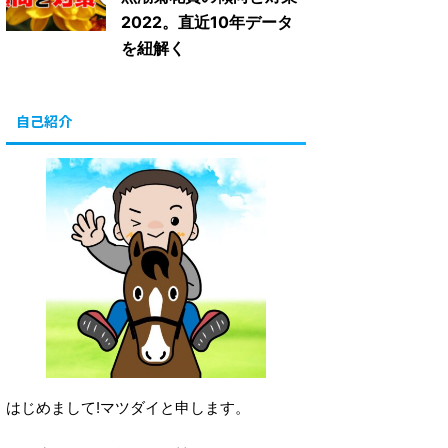
2022。直近10年データ
を紐解く
自己紹介
はじめまして!マツダイと申します。