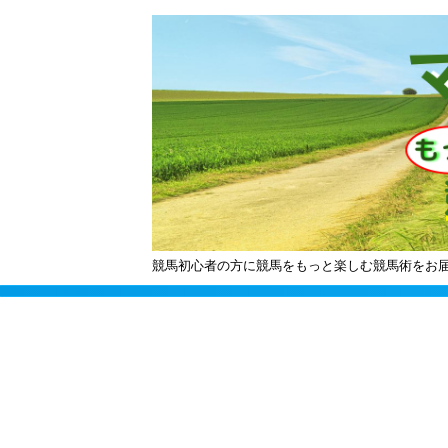
競馬初心者の方に競馬をもっと楽しむ競馬術をお届け