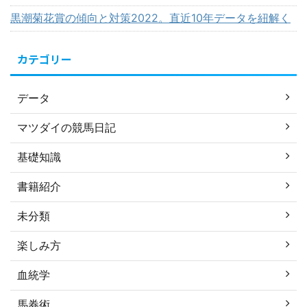
黒潮菊花賞の傾向と対策2022。直近10年データを紐解く
カテゴリー
データ
マツダイの競馬日記
基礎知識
書籍紹介
未分類
楽しみ方
血統学
馬券術