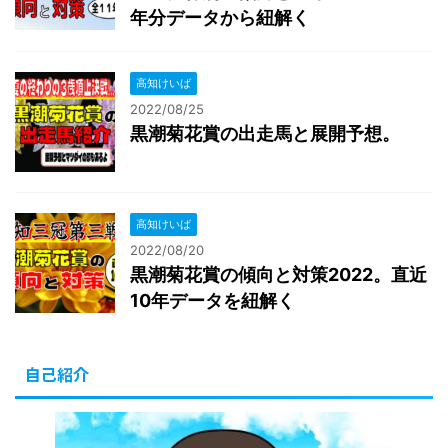
年分データから紐解く
高知けいば
2022/08/25
黒潮菊花賞の出走馬と展開予想。
高知けいば
2022/08/20
黒潮菊花賞の傾向と対策2022。直近
10年データを紐解く
自己紹介