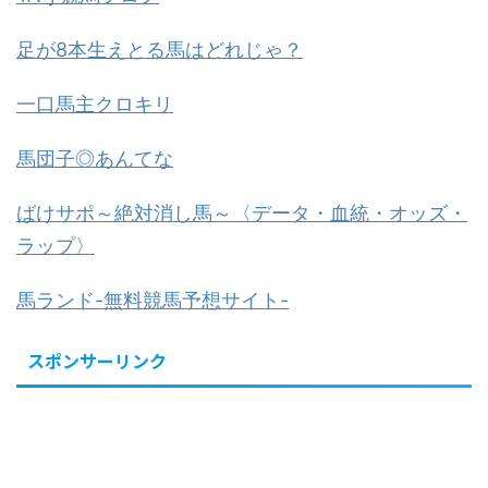
足が8本生えとる馬はどれじゃ？
一口馬主クロキリ
馬団子◎あんてな
ばけサポ～絶対消し馬～〈データ・血統・オッズ・
ラップ〉
馬ランド-無料競馬予想サイト-
スポンサーリンク