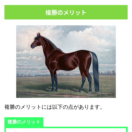
複勝のメリット
複勝のメリットには以下の点があります。
複勝のメリット