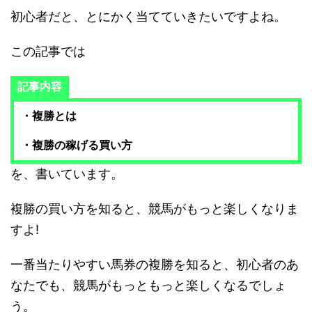
初心者だと、とにかく当てていきたいですよね。
この記事では
記事内容
・複勝とは
・複勝の稼げる買い方
を、書いています。
複勝の買い方を知ると、競馬がもっと楽しくなりま
すよ!
一番当たりやすい馬券の複勝を知ると、初心者のあ
なたでも、競馬がもっともっと楽しくなるでしょ
う。