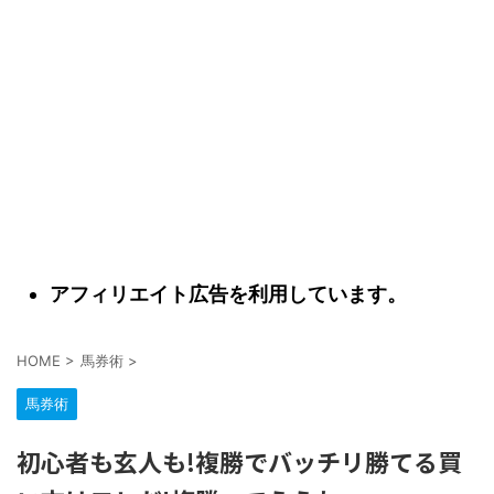
アフィリエイト広告を利用しています。
HOME
>
馬券術
>
馬券術
初心者も玄人も!複勝でバッチリ勝てる買