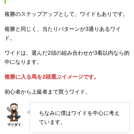
複勝のステップアップとして、ワイドもありです。
複勝と同じく、当たりパターンが3通りあるワイ
ド。
ワイドは、選んだ2頭の組み合わせが3着以内なら的
中になります。
複勝に入る馬を2頭選ぶイメージです。
初心者から上級者まで買うワイド。
ちなみに僕はワイドを中心に考え
ています。