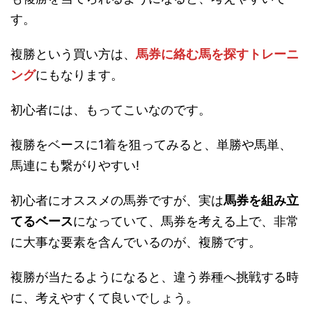
す。
複勝という買い方は、
馬券に絡む馬を探すトレーニ
ング
にもなります。
初心者には、もってこいなのです。
複勝をベースに1着を狙ってみると、単勝や馬単、
馬連にも繋がりやすい!
初心者にオススメの馬券ですが、実は
馬券を組み立
てるベース
になっていて、馬券を考える上で、非常
に大事な要素を含んでいるのが、複勝です。
複勝が当たるようになると、違う券種へ挑戦する時
に、考えやすくて良いでしょう。