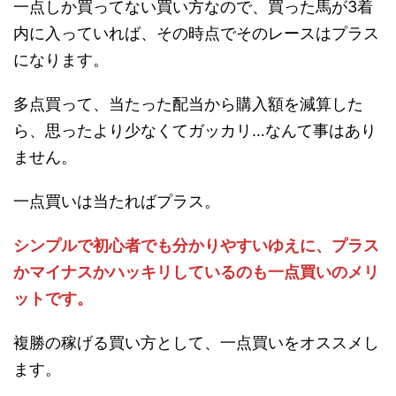
一点しか買ってない買い方なので、買った馬が3着
内に入っていれば、その時点でそのレースはプラス
になります。
多点買って、当たった配当から購入額を減算した
ら、思ったより少なくてガッカリ…なんて事はあり
ません。
一点買いは当たればプラス。
シンプルで初心者でも分かりやすいゆえに、プラス
かマイナスかハッキリしているのも一点買いのメリ
ットです。
複勝の稼げる買い方として、一点買いをオススメし
ます。