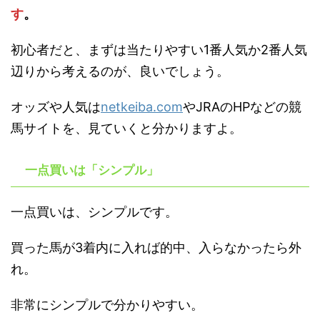
す
。
初心者だと、まずは当たりやすい1番人気か2番人気
辺りから考えるのが、良いでしょう。
オッズや人気は
netkeiba.com
やJRAのHPなどの競
馬サイトを、見ていくと分かりますよ。
一点買いは「シンプル」
一点買いは、シンプルです。
買った馬が3着内に入れば的中、入らなかったら外
れ。
非常にシンプルで分かりやすい。