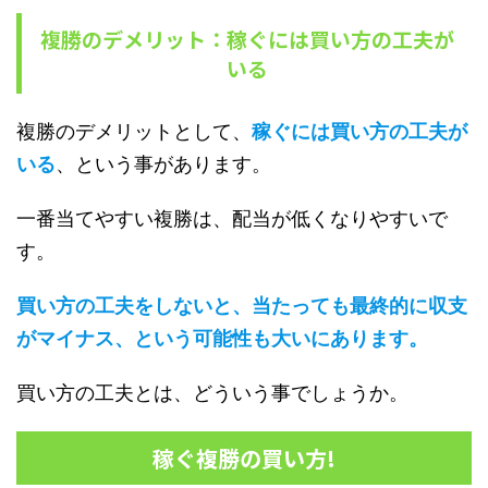
複勝のデメリット：稼ぐには買い方の工夫が
いる
複勝のデメリットとして、
稼ぐには買い方の工夫が
いる
、という事があります。
一番当てやすい複勝は、配当が低くなりやすいで
す。
買い方の工夫をしないと、当たっても最終的に収支
がマイナス、という可能性も大いにあります。
買い方の工夫とは、どういう事でしょうか。
稼ぐ複勝の買い方!