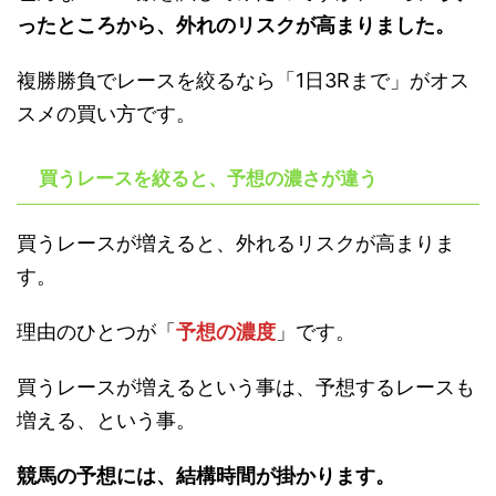
ったところから、外れのリスクが高まりました。
複勝勝負でレースを絞るなら「1日3Rまで」がオス
スメの買い方です。
買うレースを絞ると、予想の濃さが違う
買うレースが増えると、外れるリスクが高まりま
す。
理由のひとつが「
予想の濃度
」です。
買うレースが増えるという事は、予想するレースも
増える、という事。
競馬の予想には、結構時間が掛かります。