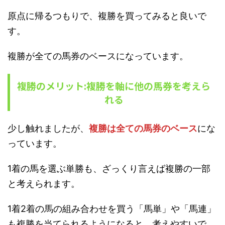
原点に帰るつもりで、複勝を買ってみると良いで
す。
複勝が全ての馬券のベースになっています。
複勝のメリット:複勝を軸に他の馬券を考えら
れる
少し触れましたが、
複勝は全ての馬券のベース
にな
っています。
1着の馬を選ぶ単勝も、ざっくり言えば複勝の一部
と考えられます。
1着2着の馬の組み合わせを買う「馬単」や「馬連」
も複勝を当てられるようになると、考えやすいで