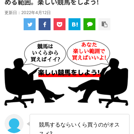
める範囲。楽しい競馬をしよう!
更新日：
2022年4月12日
競馬するならいくら買うのがオス
スメ?