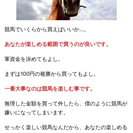
競馬でいくらから買えばいいか…。
あなたが楽しめる範囲で買うのが良いです。
軍資金を決めてもよし。
まずは100円の複勝から買ってもよし。
一番大事なのは競馬を楽しむ事です。
無理した金額を買って外したら、僕のように競馬が
嫌いになってしまいます。
せっかく楽しい競馬なんだから、あなたの楽しめる