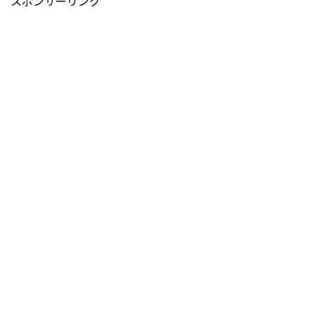
スポンサーリンク