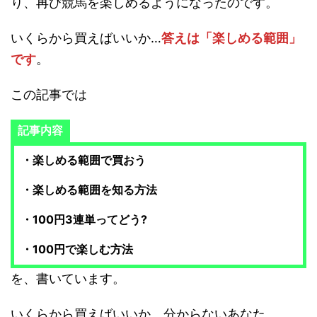
り、再び競馬を楽しめるようになったのです。
いくらから買えばいいか…
答えは「楽しめる範囲」
です
。
この記事では
記事内容
・楽しめる範囲で買おう
・楽しめる範囲を知る方法
・100円3連単ってどう?
・100円で楽しむ方法
を、書いています。
いくらから買えばいいか、分からないあなた。