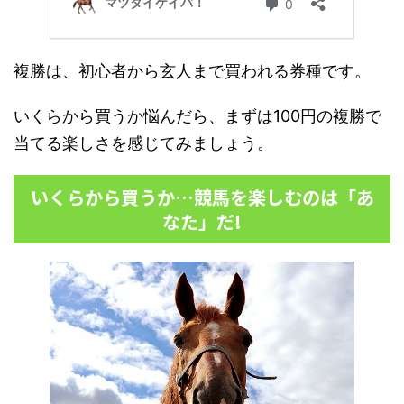
複勝は、初心者から玄人まで買われる券種です。
いくらから買うか悩んだら、まずは100円の複勝で
当てる楽しさを感じてみましょう。
いくらから買うか…競馬を楽しむのは「あ
なた」だ!