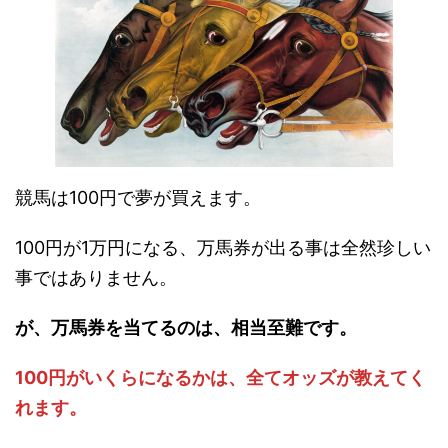
競馬は100円で夢が買えます。
100円が1万円になる、万馬券が出る事は全然珍しい
事ではありません。
が、万馬券を当てるのは、相当至難です。
100円がいくらになるかは、全てオッズが教えてく
れます。