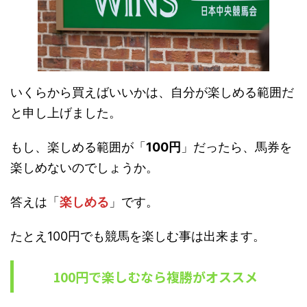
いくらから買えばいいかは、自分が楽しめる範囲だ
と申し上げました。
もし、楽しめる範囲が「
100円
」だったら、馬券を
楽しめないのでしょうか。
答えは「
楽しめる
」です。
たとえ100円でも競馬を楽しむ事は出来ます。
100円で楽しむなら複勝がオススメ