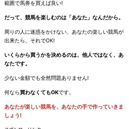
範囲で馬券を買えば良い!
だって、競馬を楽しむのは「あなた」なんだから。
周りの人に迷惑をかけない、あなたの楽しい競馬が
出来たら、それでOK!
いくらから買うかを決めるのは、他人ではなく、あ
なたです。
少ない金額でも全然問題ありません!
何なら
買わなくてもOK
です。
あなたが楽しい競馬を、あなたの手で作っていきま
しょう!