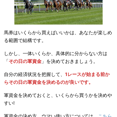
馬券はいくらから買えばいいかは、あなたが楽しめ
る範囲で結構です。
しかし、一体いくらか、具体的に分からない方は
「
その日の軍資金
」を決めておきましょう。
自分の経済状況を把握して、
1レースが始まる前か
らその日の軍資金を決めるのが良いです。
軍資金を決めておくと、いくらから買うかを決めや
すい!
軍資金の決め方、ウマい使い方については、
こちら