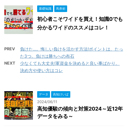
基礎知識
馬券術
初心者こそワイドを買え！知識0でも
分かるワイドのススメはコレ！
PREV
負けた…。悔しい負けを活かす方法!ポイントは、たっ
た3つ。負けは勝ちへの布石
NEXT
少なくても大丈夫!軍資金を決めると良い事ばかり。
決め方や使い方はコレ
データ
高知けいば
2024/06/11
高知優駿の傾向と対策2024～近12年
データをみる～