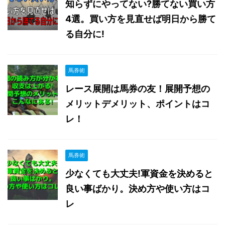
知らずにやってない?勝てない買い方
4選。買い方を見直せば明日から勝て
る自分に!
馬券術
レース展開は馬券の友！展開予想の
メリットデメリット、ポイントはコ
レ！
馬券術
少なくても大丈夫!軍資金を決めると
良い事ばかり。決め方や使い方はコ
レ