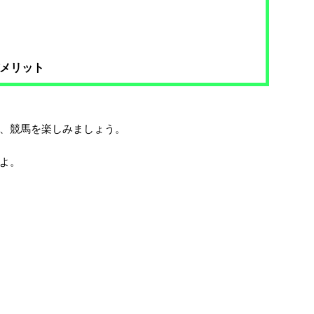
メリット
、競馬を楽しみましょう。
よ。