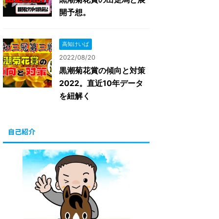
開予想。
高知けいば
2022/08/20
黒潮菊花賞の傾向と対策
2022。直近10年データ
を紐解く
自己紹介