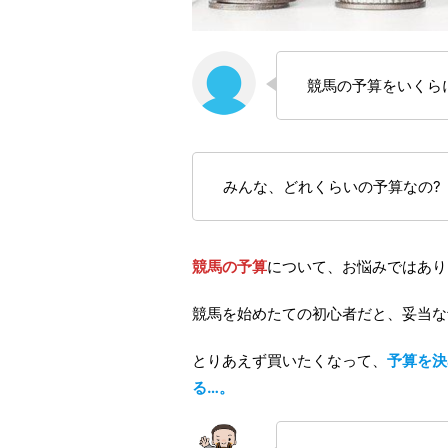
競馬の予算をいくら
みんな、どれくらいの予算なの?
競馬の予算
について、お悩みではあり
競馬を始めたての初心者だと、妥当な
とりあえず買いたくなって、
予算を決
る…。