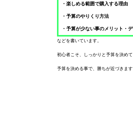
・楽しめる範囲で購入する理由
・予算のやりくり方法
・予算が少ない事のメリット・デ
などを書いています。
初心者こそ、しっかりと予算を決めて
予算を決める事で、勝ちが近づきます