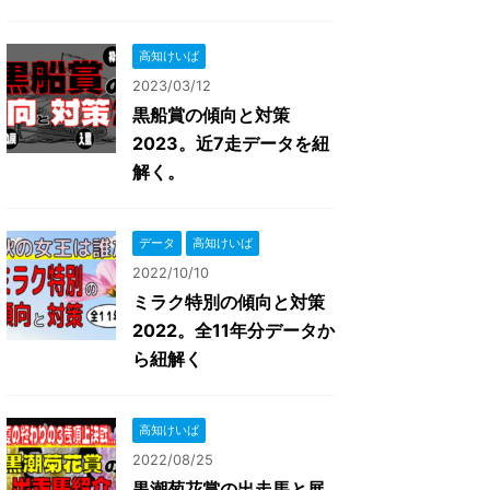
高知けいば
2023/03/12
黒船賞の傾向と対策
2023。近7走データを紐
解く。
データ
高知けいば
2022/10/10
ミラク特別の傾向と対策
2022。全11年分データか
ら紐解く
高知けいば
2022/08/25
黒潮菊花賞の出走馬と展