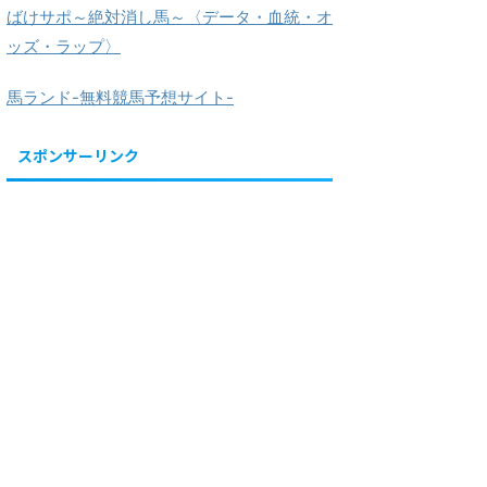
ばけサポ～絶対消し馬～〈データ・血統・オ
ッズ・ラップ〉
馬ランド-無料競馬予想サイト-
スポンサーリンク