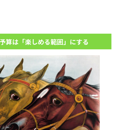
予算は「楽しめる範囲」にする